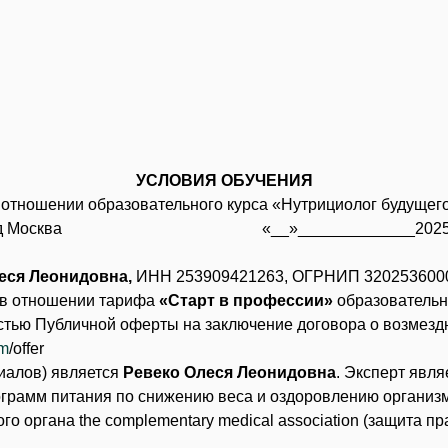
УСЛОВИЯ ОБУЧЕНИЯ
 отношении образовательного курса «Нутрициолог будущег
род Москва «__»_____________2025 г
еся Леонидовна,
ИНН 253909421263, ОГРНИП 320253600057
 в отношении тарифа
«Старт в профессии»
образовательн
тью Публичной оферты на заключение договора о возмездн
om
/offer
иалов) является
Ревеко Олеся Леонидовна
. Эксперт явл
ограмм питания по снижению веса и оздоровлению организм
о органа the complementary medical association (защита пра