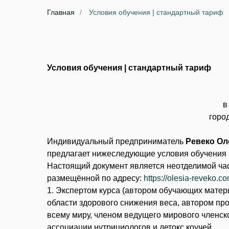
Главная
/
Условия обучения | стандартный тариф
Условия обучения | стандартный тариф
в
го
Индивидуальный предприниматель
Ревеко Ол
предлагает нижеследующие условия обучения
Настоящий документ является неотделимой час
размещённой по адресу:
https://olesia-reveko.c
1. Экспертом курса (автором обучающих матер
области здорового снижения веса, автором пр
всему миру, членом ведущего мирового членског
ассоциации нутрициологов и детокс коучей.