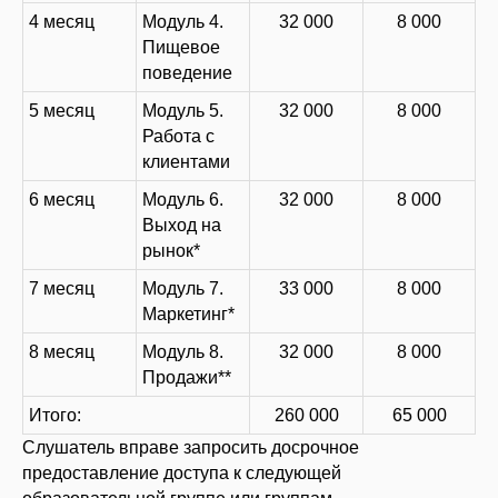
4 месяц
Модуль 4.
32 000
8 000
Пищевое
поведение
5 месяц
Модуль 5.
32 000
8 000
Работа с
клиентами
6 месяц
Модуль 6.
32 000
8 000
ИП Ревеко Олеся Леонидовна
Выход на
ИНН: ‌253909421263
ОГРНИП: 320253600057106
рынок*
7 месяц
Модуль 7.
33 000
8 000
Оферта
Маркетинг*
Политика конфиденциальности
Регламент ПД
8 месяц
Модуль 8.
32 000
8 000
Согласие на обработку персональных данных
Продажи**
Согласие на получение информационной рассылки
Итого:
260 000
65 000
Слушатель вправе запросить досрочное
предоставление доступа к следующей