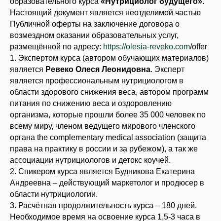
образовательного курса
«Нутрициолог будущего».
Настоящий документ является неотделимой частью
Публичной оферты на заключение договора о
возмездном оказании образовательных услуг,
размещённой по адресу:
https://olesia-reveko.com
/offer
1. Экспертом курса (автором обучающих материалов)
является
Ревеко Олеся Леонидовна
. Эксперт
является профессиональным нутрициологом в
области здорового снижения веса, автором программ
питания по снижению веса и оздоровлению
организма, которые прошли более 35 000 человек по
всему миру, членом ведущего мирового членского
органа the complementary medical association (защита
права на практику в россии и за рубежом), а так же
ассоциации нутрициологов и детокс коучей.
2. Спикером курса является Будникова Екатерина
Андреевна – действующий маркетолог и продюсер в
области нутрициологии.
3. Расчётная продолжительность курса – 180 дней.
Необходимое время на освоение курса 1,5-3 часа в