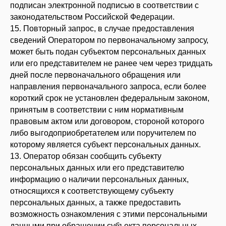
подписан электронной подписью в соответствии с
ИП Ревеко Олеся Леонидовна
законодательством Российской Федерации.
ИНН: ‌253909421263
15. Повторный запрос, в случае предоставления
ОГРНИП: 320253600057106
сведений Оператором по первоначальному запросу,
может быть подан субъектом персональных данных
Оферта
или его представителем не ранее чем через тридцать
Политика конфиденциальности
дней после первоначального обращения или
Регламент ПД
направления первоначального запроса, если более
Согласие на обработку персональных данных
короткий срок не установлен федеральным законом,
Согласие на получение информационной рассылки
принятым в соответствии с ним нормативным
правовым актом или договором, стороной которого
либо выгодоприобретателем или поручителем по
которому является субъект персональных данных.
13. Оператор обязан сообщить субъекту
персональных данных или его представителю
информацию о наличии персональных данных,
относящихся к соответствующему субъекту
персональных данных, а также предоставить
возможность ознакомления с этими персональными
данными при обращении субъекта персональных