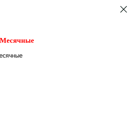
е Месячные
Месячные