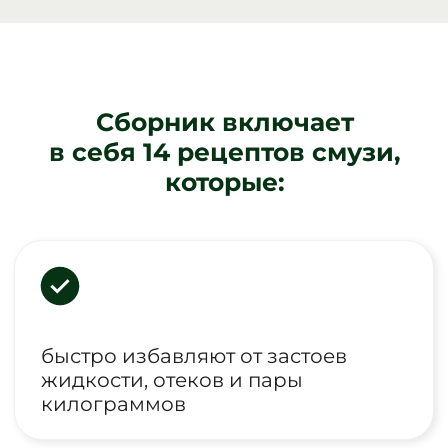
жидкости, отеков и пары
килограммов
выводят токсины, благодаря
чему избавляют от вялости,
головных болей, воспалений
на коже
нормализуют работу ЖКТ,
улучшают стул, избавляют
от вздутия живота, метеоризма,
тяжести в желудке
Они помогают мне и моим клиентам
без особых усилий поддерживать