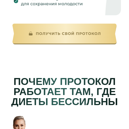
меню именно под вас (3-5 дней)
ПОЛУЧИТЕ ГОТОВУЮ
ПРОГРАММУ ПИТАНИЯ
Меню на 28 дней с точными граммовками +
списки продуктов
СЛЕДУЙТЕ С ПОДДЕРЖКОЙ
Еженедельный контроль веса и обратная
связь от Олеси. Худеете медленнее 500 гр.
в неделю?
Сразу корректируем программу!
ПРИМЕР 2 ДНЕЙ