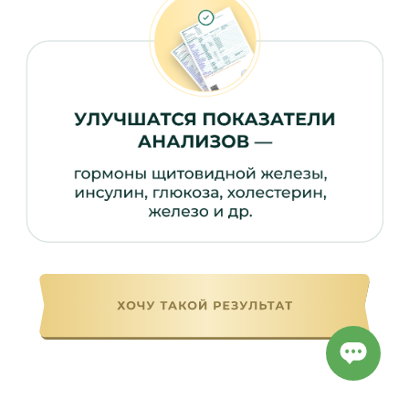
ОЛЕСЯ РЕВЕКО
Нутрициолог, научный сотрудник
17+ лет практики
Автор уникального метода похудения