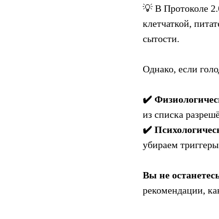
💡 В Протоколе 2
клетчаткой, пита
сытости.
Однако, если голо
✔️ Физиологиче
из списка разреш
✔️ Психологичес
убираем триггеры
Вы не останетесь
рекомендации, ка