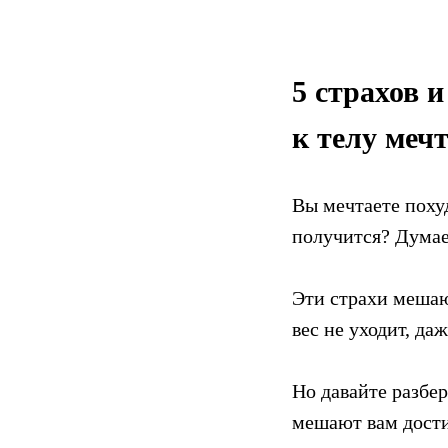
5 страхов 
к телу меч
Вы мечтаете похуд
получится? Думает
Эти страхи мешаю
вес не уходит, да
Но давайте разбе
мешают вам дости