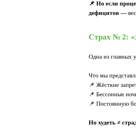
📌 Но если проц
дефицитов —
вес
Страх № 2: «
Одна из главных у
Что мы представл
📌 Жёсткие запре
📌 Бессонные ноч
📌 Постоянную бо
Но худеть ≠ стра