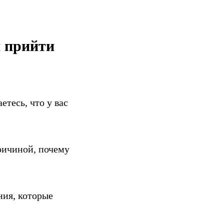
м прийти
тесь, что у вас
ричиной, почему
ния, которые