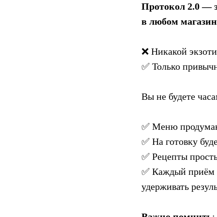
Протокол 2.0 — 
в любом магазин
❌ Никакой экзотик
✅ Только привычн
Вы не будете часа
✅ Меню продумано
✅ На готовку буде
✅ Рецепты просты
✅ Каждый приём п
удерживать резуль
Важно помнить
: