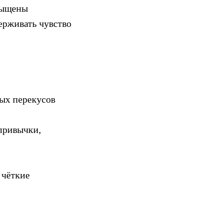
сыщены
ерживать чувство
ых перекусов
привычки,
 чёткие