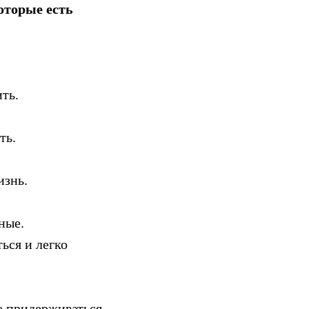
оторые есть
ть.
ть.
изнь.
ные.
ься и легко
е придерживаться