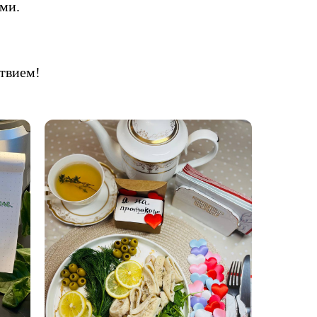
ами.
ствием!