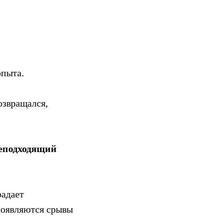
опыта.
озвращался,
неподходящий
радает
появляются срывы