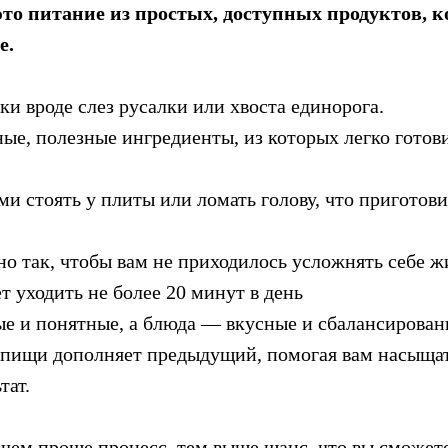
это питание из простых, доступных продуктов, к
е.
и вроде слез русалки или хвоста единорога.
ые, полезные ингредиенты, из которых легко готови
ми стоять у плиты или ломать голову, что приготови
 так, чтобы вам не приходилось усложнять себе ж
т уходить не более 20 минут в день
е и понятные, а блюда — вкусные и сбалансирован
ищи дополняет предыдущий, помогая вам насыщат
тат.
 чем проще процесс, тем выше шанс, что вы сможет