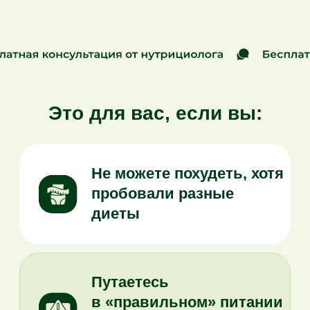
Путаетесь
в «правильном» питании
и не знаете, что есть
Часто срываетесь
и потом испытываете
вину
Хотите улучшить
здоровье, но не знаете, с
чего начать
Хотите избавиться
от лишнего веса раз
и навсегда