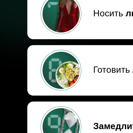
Носить
л
Готовить
Замедли