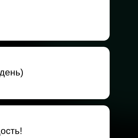
 день)
ость!