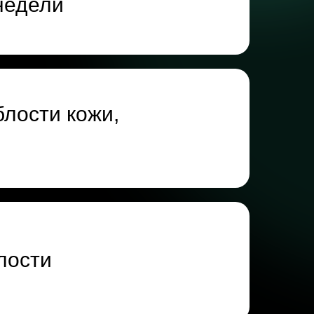
 недели
блости кожи,
лости