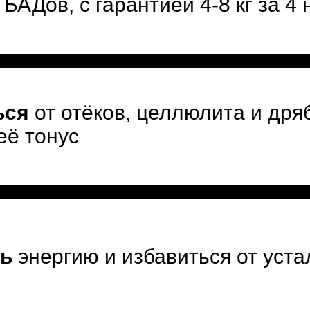
 БАДов, с гарантией 4-8 кг за 4
ься
от отёков, целлюлита и дря
её тонус
ь
энергию и избавиться от уста