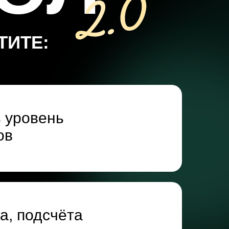
ТИТЕ:
 уровень
ов
а, подсчёта