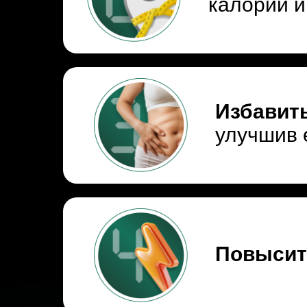
калорий и
Избавит
улучшив 
Повысит