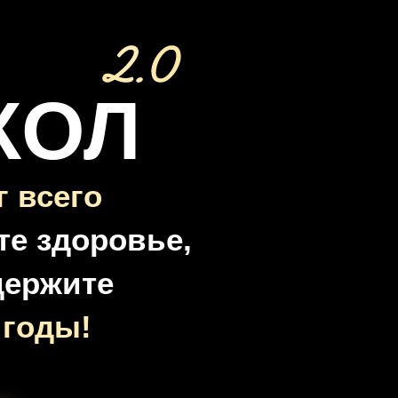
КОЛ
г всего
е здоровье,
держите
 годы!